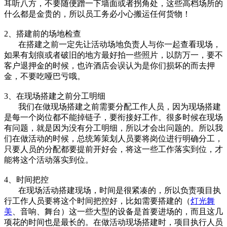
耳听八方，不要随便蹭一下墙面或者拐角处，这些高档场所的
什么都是金贵的，所以员工务必小心搬运任何货物！
2、搭建前的场地检查
在搭建之前一定先让活动场地负责人与你一起查看现场，
如果有划痕或者破旧的地方最好拍一些照片，以防万一，要不
客户退押金的时候，也许酒店会误认为是你们损坏的而去押
金，不要吃哑巴亏哦。
3、在现场搭建之前分工明细
我们在做现场搭建之前需要分配工作人员，因为现场搭建
是每一个岗位都不能掉链子，要衔接好工作。很多时候在现场
有问题，就是因为没有分工明细，所以才会出问题的。所以我
们在做活动的时候，总统筹策划人员要将岗位进行明确分工，
只要人员的分配都要提前开好会，将这一些工作落实到位，才
能将这个活动落实到位。
4、时间把控
在现场活动搭建现场，时间是很紧凑的，所以负责项目执
行工作人员要将这个时间把控好，比如需要搭建的（
灯光舞
美
、音响、舞台）这一些大型的设备是首要进场的，而且这几
项花的时间也是最长的。在做活动现场搭建时，项目执行人员