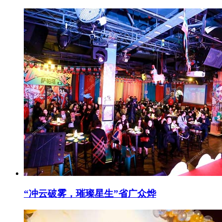
“冲云破雾，璀璨星生”省广众烨