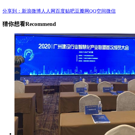
分享到：
新浪微博
人人网
百度贴吧
豆瓣网
QQ空间
微信
猜你想看
Recommend