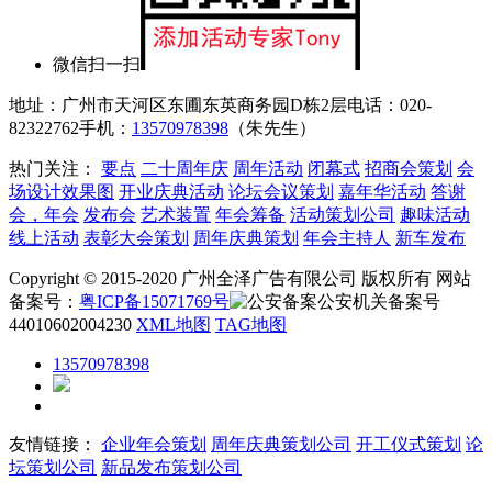
微信扫一扫
地址：广州市天河区东圃东英商务园D栋2层
电话：020-
82322762
手机：
13570978398
（朱先生）
热门关注：
要点
二十周年庆
周年活动
闭幕式
招商会策划
会
场设计效果图
开业庆典活动
论坛会议策划
嘉年华活动
答谢
会，年会
发布会
艺术装置
年会筹备
活动策划公司
趣味活动
线上活动
表彰大会策划
周年庆典策划
年会主持人
新车发布
Copyright © 2015-2020 广州全泽广告有限公司 版权所有 网站
备案号：
粤ICP备15071769号
公安机关备案号
44010602004230
XML地图
TAG地图
13570978398
友情链接：
企业年会策划
周年庆典策划公司
开工仪式策划
论
坛策划公司
新品发布策划公司