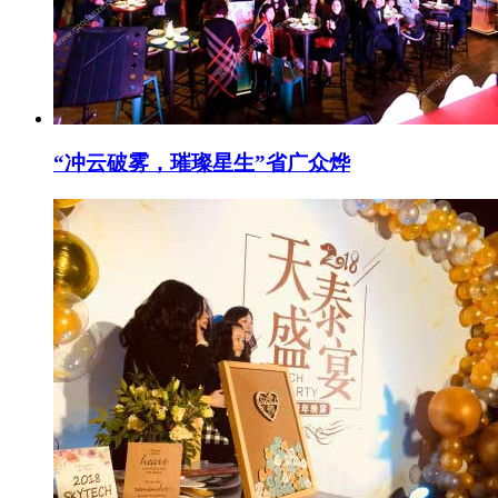
“冲云破雾，璀璨星生”省广众烨