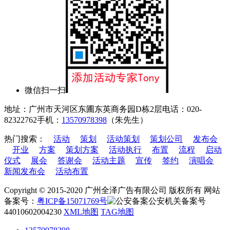
微信扫一扫
地址：广州市天河区东圃东英商务园D栋2层
电话：020-
82322762
手机：
13570978398
（朱先生）
热门搜索：
活动
策划
活动策划
策划公司
发布会
开业
方案
策划方案
活动执行
布置
流程
启动
仪式
展会
答谢会
活动主题
宣传
签约
演唱会
新闻发布会
活动布置
Copyright © 2015-2020 广州全泽广告有限公司 版权所有 网站
备案号：
粤ICP备15071769号
公安机关备案号
44010602004230
XML地图
TAG地图