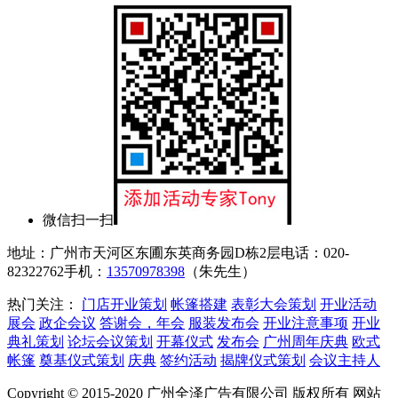
微信扫一扫
地址：广州市天河区东圃东英商务园D栋2层
电话：020-
82322762
手机：
13570978398
（朱先生）
热门关注：
门店开业策划
帐篷搭建
表彰大会策划
开业活动
展会
政企会议
答谢会，年会
服装发布会
开业注意事项
开业
典礼策划
论坛会议策划
开幕仪式
发布会
广州周年庆典
欧式
帐篷
奠基仪式策划
庆典
签约活动
揭牌仪式策划
会议主持人
Copyright © 2015-2020 广州全泽广告有限公司 版权所有 网站