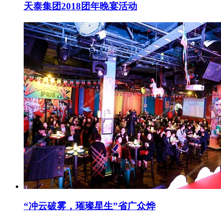
天泰集团2018团年晚宴活动
“冲云破雾，璀璨星生”省广众烨