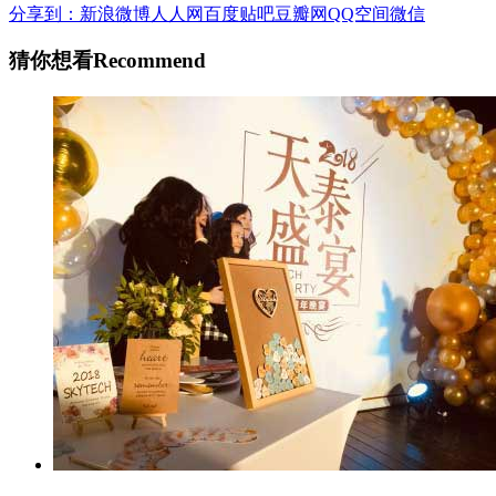
分享到：
新浪微博
人人网
百度贴吧
豆瓣网
QQ空间
微信
猜你想看
Recommend