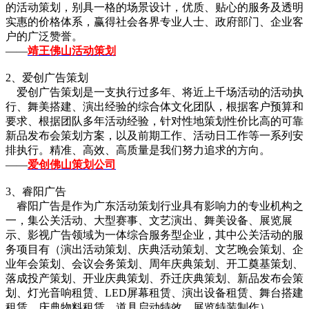
的活动策划，别具一格的场景设计，优质、贴心的服务及透明
实惠的价格体系，赢得社会各界专业人士、政府部门、企业客
户的广泛赞誉。
——
靖王佛山活动策划
2、爱创广告策划
爱创广告策划是一支执行过多年、将近上千场活动的活动执
行、舞美搭建、演出经验的综合体文化团队，根据客户预算和
要求、根据团队多年活动经验，针对性地策划性价比高的可靠
新品发布会策划方案，以及前期工作、活动日工作等一系列安
排执行。精准、高效、高质量是我们努力追求的方向。
——
爱创佛山策划公司
3、睿阳广告
睿阳广告是作为广东活动策划行业具有影响力的专业机构之
一，集公关活动、大型赛事、文艺演出、舞美设备、展览展
示、影视广告领域为一体综合服务型企业，其中公关活动的服
务项目有（演出活动策划、庆典活动策划、文艺晚会策划、企
业年会策划、会议会务策划、周年庆典策划、开工奠基策划、
落成投产策划、开业庆典策划、乔迁庆典策划、新品发布会策
划、灯光音响租赁、LED屏幕租赁、演出设备租赁、舞台搭建
租赁、庆典物料租赁、道具启动特效、展览特装制作）。