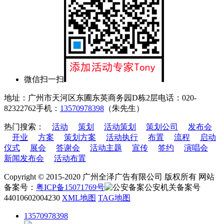
微信扫一扫
地址：广州市天河区东圃东英商务园D栋2层
电话：020-
82322762
手机：
13570978398
（朱先生）
热门搜索：
活动
策划
活动策划
策划公司
发布会
开业
方案
策划方案
活动执行
布置
流程
启动
仪式
展会
答谢会
活动主题
宣传
签约
演唱会
新闻发布会
活动布置
Copyright © 2015-2020 广州全泽广告有限公司 版权所有 网站
备案号：
粤ICP备15071769号
公安机关备案号
44010602004230
XML地图
TAG地图
13570978398