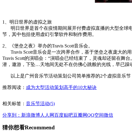
1、明日世界的虚拟之旅
明日世界是首个在疫情期间展开付费虚拟直播的大型全球电影节
节，其中包括使用虚幻引擎软件和制作费用。
2、《堡垒之夜》举办的Travis Scott音乐会。
Travis Scott音乐会是一次跨界合作，基于堡垒之夜庞大
Travis Scott的演唱会：“演唱会已经结束了，灵魂却还
潜，遨游，下坠…天地间无处不在仿佛心跳般的光线，早已躁
以上是广州音乐节活动策划公司简单推荐的2个虚拟音乐节
推荐阅读：
成为大型活动策划高手的10大秘诀
相关标签：
音乐节活动(5)
分享到：
新浪微博
人人网
百度贴吧
豆瓣网
QQ空间
微信
猜你想看
Recommend