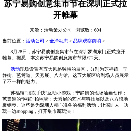
苏宁易购创意集市节在深圳正式拉
开帷幕
来源：活动策划公司 浏览数：
604
当前位置：
活动公司
>
全泽动态
>
品牌观察前哨
>
8月28日，苏宁易购创意集市节在深圳罗湖东门正式拉开
帷幕。据悉，本次苏宁易购创意集市节限时2天。
活动
现场设置有五大风格独特的展区，分别为苏福镇、宁
静街、芭篱道、天秀展、八方馆。这五大展区给到场人员展示
了不一样的魅力。
苏福镇“眼疾手快”互动小游戏；宁静街的现场油画创作；
芭篱道的“网红”拍照墙；天秀展的艺术与科技展以及八方馆地
板钢琴。这些是为深圳人精心准备的福利活动，让深圳人一边
玩一边shopping，打开集市新玩法！