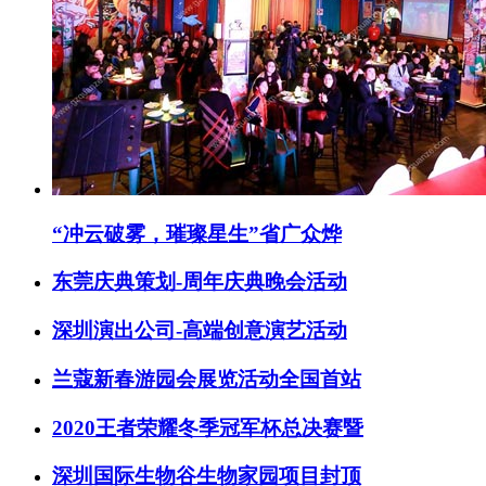
“冲云破雾，璀璨星生”省广众烨
东莞庆典策划-周年庆典晚会活动
深圳演出公司-高端创意演艺活动
兰蔻新春游园会展览活动全国首站
2020王者荣耀冬季冠军杯总决赛暨
深圳国际生物谷生物家园项目封顶