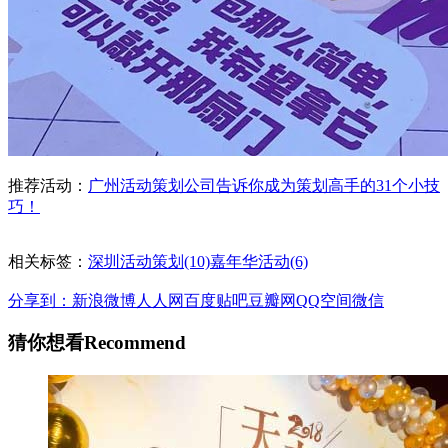
推荐活动：
广州活动策划公司告诉你成为策划高手的31个小技
巧！
相关标签：
深圳活动策划(10)
嘉年华活动(6)
分享到：
新浪微博
人人网
百度贴吧
豆瓣网
QQ空间
微信
猜你想看
Recommend