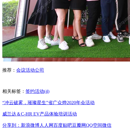
推荐：
会议活动公司
相关标签：
签约活动(4)
“冲云破雾，璀璨星生”省广众烨2020年会活动
威兰达＆C-HR EV产品体验培训活动
分享到：
新浪微博
人人网
百度贴吧
豆瓣网
QQ空间
微信